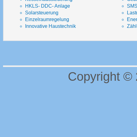
HKLS- DDC- Anlage
SMS-
Solarsteuerung
Las
Einzelraumregelung
Ener
Innovative Haustechnik
Zähl
Copyright ©