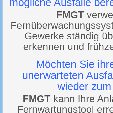
mögliche Ausfälle bere
FMGT
verwe
Fernüberwachungssyst
Gewerke ständig ü
erkennen und frühze
Möchten Sie ihr
unerwarteten Ausfal
wieder zum
FMGT
kann Ihre Anla
Fernwartungstool err