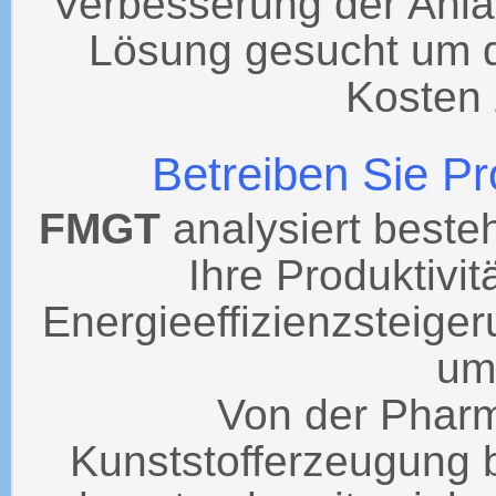
Verbesserung der Anla
Lösung gesucht um 
Kosten 
Betreiben Sie P
FMGT
analysiert best
Ihre Produktivit
Energieeffizienzsteiger
um
Von der Pharm
Kunststofferzeugung b